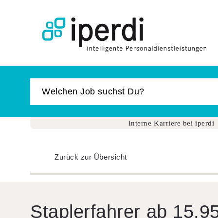
Jobbörse
Bewerber
Unternehmen
Über iperdi
Kontakt
Interne Karriere bei iperdi
AGB
Zurück zur Übersicht
News
Suche
Login
Stap­ler­fahrer ab 15,9
Impressum