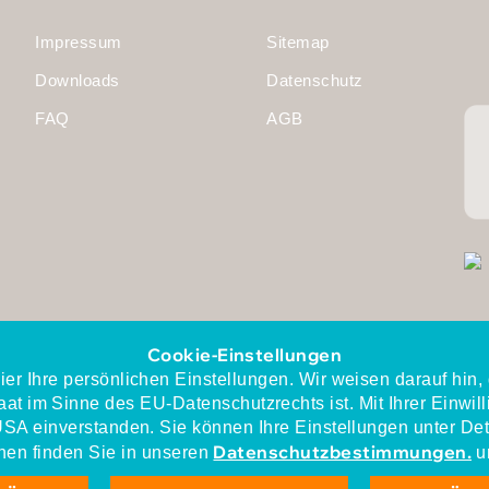
Impressum
Sitemap
Downloads
Datenschutz
FAQ
AGB
Cookie-Einstellungen
ier Ihre persönlichen Einstellungen. Wir weisen darauf hin
iperdi gehört zu den
at im Sinne des EU-Datenschutzrechts ist. Mit Ihrer Einwill
TOP-Personaldienstleistern
USA einverstanden. Sie können Ihre Einstellungen unter Det
Datenschutzbestimmungen.
onen finden Sie in unseren
u