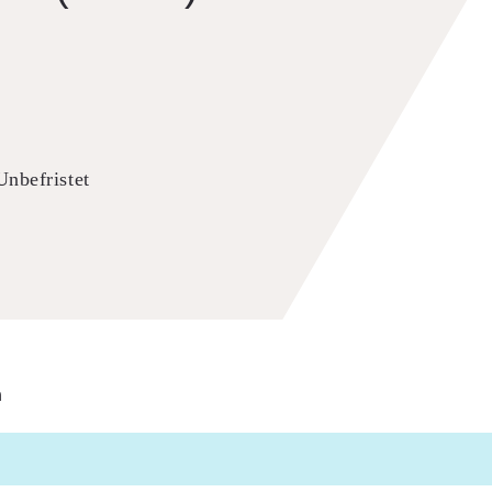
Unbefristet
n