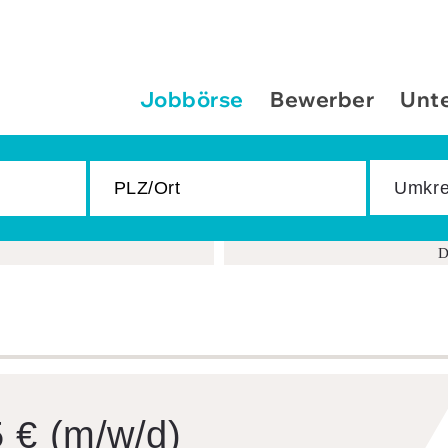
Jobbörse
Bewerber
Unt
D
5 € (m/w/d)