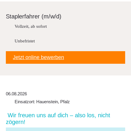
Downloads
Stap­ler­fahrer (m/w/d)
FAQ
Vollzeit, ab sofort
Sitemap
Datenschutz
Unbefristet
Jetzt online bewerben
06.08.2026
Einsatzort: Hauenstein, Pfalz
Wir freuen uns auf dich – also los, nicht
zögern!