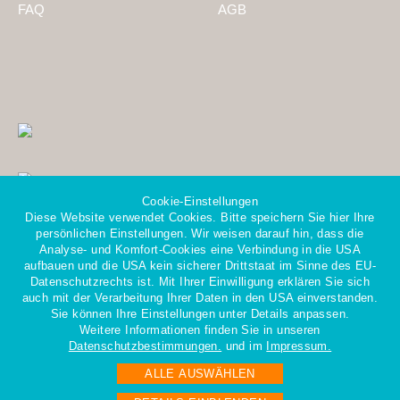
FAQ
AGB
Cookie-Einstellungen
Diese Website verwendet Cookies. Bitte speichern Sie hier Ihre
persönlichen Einstellungen. Wir weisen darauf hin, dass die
Analyse- und Komfort-Cookies eine Verbindung in die USA
aufbauen und die USA kein sicherer Drittstaat im Sinne des EU-
Datenschutzrechts ist. Mit Ihrer Einwilligung erklären Sie sich
Mitglied im Gesamtverband
auch mit der Verarbeitung Ihrer Daten in den USA einverstanden.
der Personaldienstleister e.V.
Sie können Ihre Einstellungen unter Details anpassen.
Weitere Informationen finden Sie in unseren
Datenschutzbestimmungen.
und im
Impressum.
ALLE AUSWÄHLEN