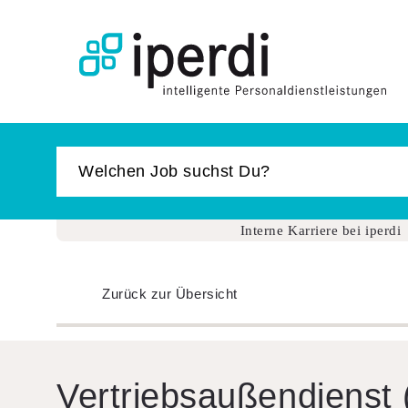
Jobbörse
Bewerber
Unternehmen
Über iperdi
Interne Karriere bei iperdi
Kontakt
AGB
Zurück zur Übersicht
News
Suche
Login
Vertrieb­sau­ßen­dienst