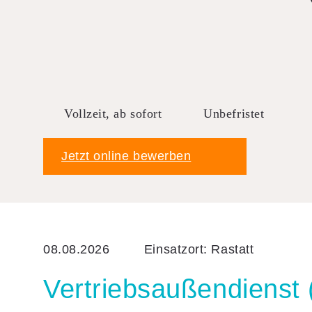
Impressum
Downloads
FAQ
Sitemap
Datenschutz
Vollzeit, ab sofort
Unbefristet
AGB
Jetzt online bewerben
08.08.2026
Einsatzort: Rastatt
Vertrieb­sau­ßen­dienst