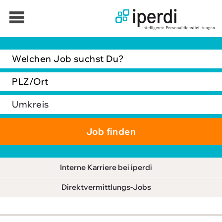
Jobbörse
Bewerber
Unternehmen
Über iperdi
Kontakt
AGB
Interne Karriere bei iperdi
News
Direktvermittlungs-Jobs
Suche
Impressum