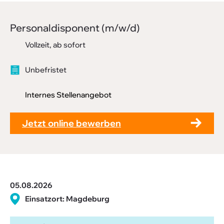
Downloads
Perso­nal­dis­po­nent (m/w/d)
FAQ
Vollzeit, ab sofort
Sitemap
Unbefristet
Datenschutz
Internes Stellenangebot
Jetzt online bewerben
05.08.2026
Einsatzort: Magdeburg