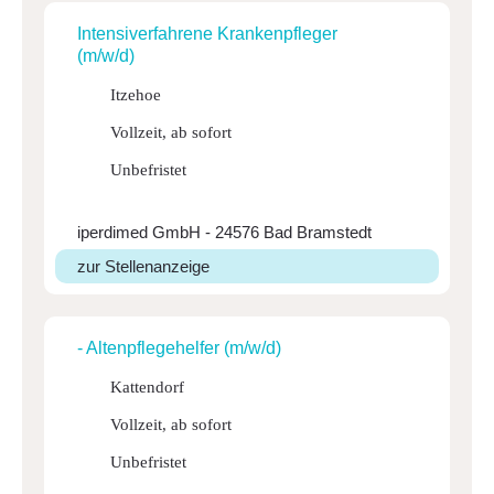
Inten­si­ver­fah­rene Kran­ken­pfleger
(m/w/d)
Itzehoe
Vollzeit, ab sofort
Unbefristet
iperdimed GmbH - 24576 Bad Bramstedt
zur Stellenanzeige
- Alten­pfle­ge­helfer (m/w/d)
Kattendorf
Vollzeit, ab sofort
Unbefristet