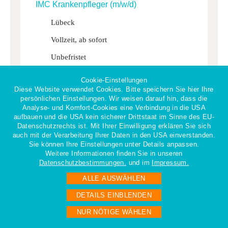
IMC Kran­ken­pfleger (m/w/d)
Lübeck
Vollzeit, ab sofort
Unbefristet
Cookie-Einstellungen
iperdimed GmbH - 24576 Bad Bramstedt
Diese Website verwendet Cookies. Bitte speichern Sie hier Ihre
persönlichen Einstellungen. Wir weisen darauf hin, dass die
zur Stellenanzeige
Analyse- und Komfort-Cookies eine Verbindung in die USA
aufbauen und die USA kein sicherer Drittstaat im Sinne des EU-
Datenschutzrechts ist. Mit Ihrer Einwilligung erklären Sie sich
auch mit der Verarbeitung Ihrer Daten in den USA einverstanden.
Exami­nierte Alten­pfle­gerin (m/w/d)
Sie können Ihre Einstellungen unter Details anpassen.
Weitere Informationen finden Sie in unseren
Henstedt-Ulzburg
Datenschutzbestimmungen.
und im
Impressum.
Vollzeit, ab sofort
ALLE AUSWÄHLEN
Unbefristet
DETAILS EINBLENDEN
NUR NÖTIGE WÄHLEN
iperdimed GmbH - 24576 Bad Bramstedt