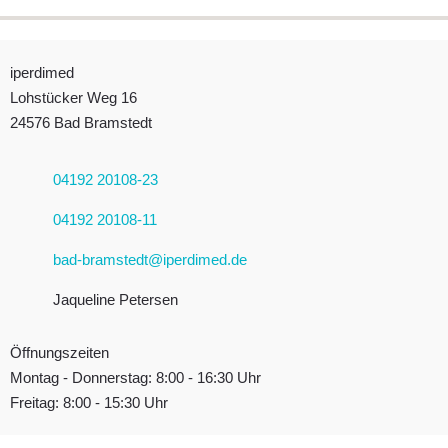
Kontakt
iperdi in Deiner Nähe
iperdimed
Lohstücker Weg 16
Anfrage
24576 Bad Bramstedt
AGB
News
04192 20108-23
Suche
04192 20108-11
Impressum
bad-bramstedt@iperdimed.de
Downloads
Jaqueline Petersen
FAQ
Öffnungszeiten
Sitemap
Montag - Donnerstag: 8:00 - 16:30 Uhr
Freitag: 8:00 - 15:30 Uhr
Datenschutz