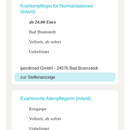
Kran­ken­pfleger für Normal­sta­tionen
(m/w/d)
ab 24,00 Euro
Bad Bramstedt
Vollzeit, ab sofort
Unbefristet
iperdimed GmbH - 24576 Bad Bramstedt
zur Stellenanzeige
Exami­nierte Alten­pfle­gerin (m/w/d)
Krogaspe
Vollzeit, ab sofort
Unbefristet