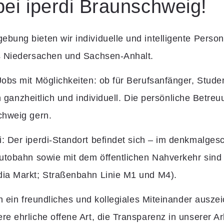
ei iperdi Braunschweig!
ng bieten wir individuelle und intelligente Persona
s Niedersachen und Sachsen-Anhalt.
obs mit Möglichkeiten: ob für Berufsanfänger, Studen
ten ganzheitlich und individuell. Die persönliche Be
chweig gern.
i:
Der iperdi-Standort befindet sich – im denkmalges
utobahn sowie mit dem öffentlichen Nahverkehr sind
ia Markt; Straßenbahn Linie M1 und M4).
h ein freundliches und kollegiales Miteinander ausze
 ehrliche offene Art, die Transparenz in unserer Arb