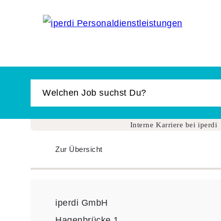
Jobbörse
Bewerber
Unternehmen
Über iperdi
Interne Karriere bei iperdi
Kontakt
Zur Übersicht
iperdi in Deiner Nähe
Anfrage
AGB
iperdi GmbH
News
Hagenbrücke 1