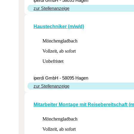
iperdi GmbH - 58095 Hagen
zur Stellenanzeige
Haus­tech­niker (m/w/d)
Mönchengladbach
Vollzeit, ab sofort
Unbefristet
iperdi GmbH - 58095 Hagen
zur Stellenanzeige
Mitar­beiter Montage mit Reise­be­reit­schaft (
Mönchengladbach
Vollzeit, ab sofort