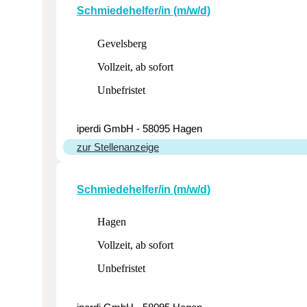
Schmie­de­hel­fer/in (m/w/d)
Gevelsberg
Vollzeit, ab sofort
Unbefristet
iperdi GmbH - 58095 Hagen
zur Stellenanzeige
Schmie­de­hel­fer/in (m/w/d)
Hagen
Vollzeit, ab sofort
Unbefristet