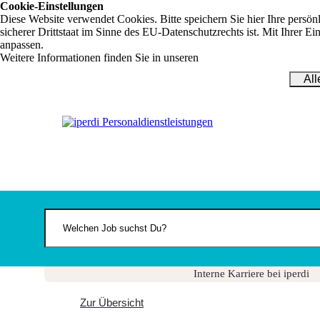
Cookie-Einstellungen
Diese Website verwendet Cookies. Bitte speichern Sie hier Ihre persö
sicherer Drittstaat im Sinne des EU-Datenschutzrechts ist. Mit Ihrer E
anpassen.
Weitere Informationen finden Sie in unseren
Datenschutzbestimmung
Al
Jobbörse
Bewerber
Service für Bewerber
Initiativkontakt
Jobbörse
Interne Karriere bei iperdi
Interne Jobs
Initiativbewerbung intern
Danke
Deine Vorteile bei iperdi
JOB'N CASH
Meinungen über iperdi
Unternehmen
Service für Unternehmen
Personalanfrage
Spezialisierte
Interne Karriere bei iperdi
Unternehmensbereiche
Unsere Personaldienstleistungen
Zur Übersicht
Branchenübersicht
Über iperdi