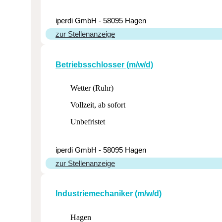
iperdi GmbH - 58095 Hagen
zur Stellenanzeige
Betriebs­schlosser (m/w/d)
Wetter (Ruhr)
Vollzeit, ab sofort
Unbefristet
iperdi GmbH - 58095 Hagen
zur Stellenanzeige
Indus­trie­me­cha­niker (m/w/d)
Hagen