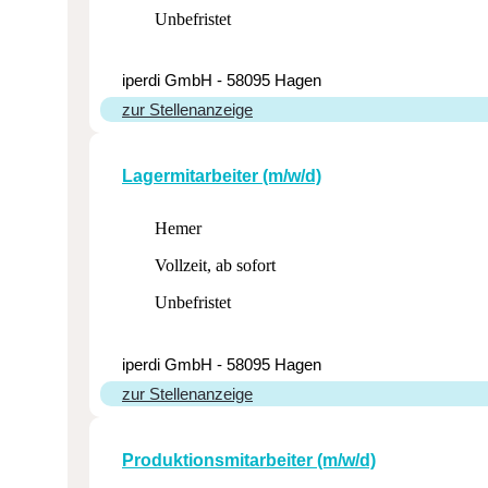
Unbefristet
iperdi GmbH - 58095 Hagen
zur Stellenanzeige
Lager­mit­ar­beiter (m/w/d)
Hemer
Vollzeit, ab sofort
Unbefristet
iperdi GmbH - 58095 Hagen
zur Stellenanzeige
Produk­ti­ons­mit­ar­beiter (m/w/d)