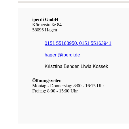
Das ist iperdi
Mensch-im-Mittelpunkt
Auszeichnungen
News
iperdi GmbH
Keyfacts und Management
Körnerstraße 84
Soziales Engagement
58095 Hagen
GUB
NYOTA
Capitol
0151 55163950, 0151 55163941
iperdicup
Kontakt
hagen@iperdi.de
iperdi in Deiner Nähe
Anfrage
Krisztina Bender, Liwia Kossek
AGB
AGB iperdi
AGB iperdimed
Öffnungszeiten
News
Montag - Donnerstag: 8:00 - 16:15 Uhr
Suche
Freitag: 8:00 - 15:00 Uhr
Login
Passwort vergessen
Impressum
Downloads
FAQ
Sitemap
Datenschutz
Datenschutz-Info