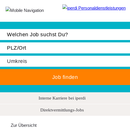
Jobbörse
Bewerber
Unternehmen
Über iperdi
Kontakt
iperdi in Deiner Nähe
Anfrage
Interne Karriere bei iperdi
AGB
Direktvermittlungs-Jobs
News
Zur Übersicht
Suche