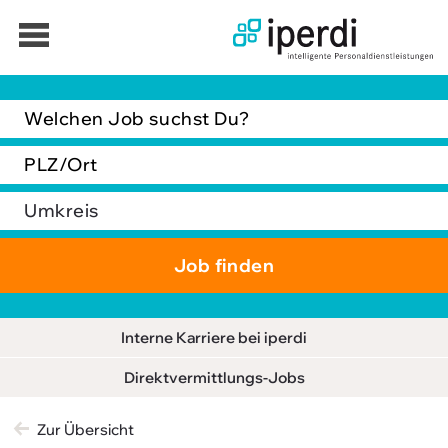
Jobbörse
Bewerber
Unternehmen
Über iperdi
Kontakt
iperdi in Deiner Nähe
Interne Karriere bei iperdi
Anfrage
AGB
Direktvermittlungs-Jobs
News
Zur Übersicht