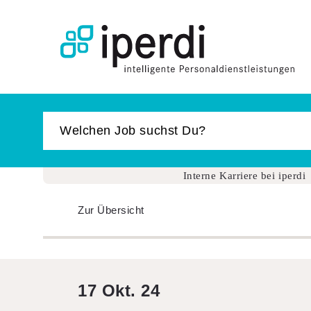
Jobbörse
Bewerber
Unternehmen
Über iperdi
Das ist iperdi
Interne Karriere bei iperdi
Auszeichnungen
News
Zur Übersicht
Keyfacts und Management
Soziales Engagement
17 Okt. 24
Kontakt