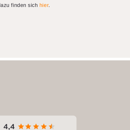
 dazu finden sich
hier
.