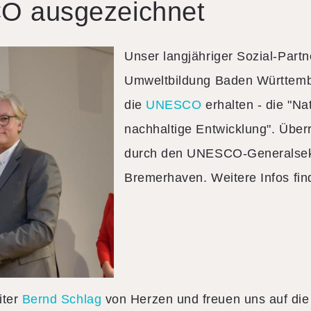
O ausgezeichnet
Unser langjähriger Sozial-Part
Umweltbildung Baden Württemb
die
UNESCO
erhalten - die "Na
nachhaltige Entwicklung". Über
durch den UNESCO-Generalsekr
Bremerhaven. Weitere Infos fi
iter
Bernd Schlag
von Herzen und freuen uns auf die