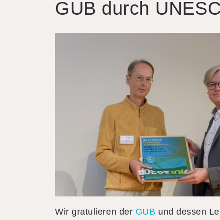
GUB durch UNESC
AGB
News
Suche
Login
Impressum
Downloads
FAQ
Sitemap
Datenschutz
AGB
Wir gratulieren der
GUB
und dessen Le