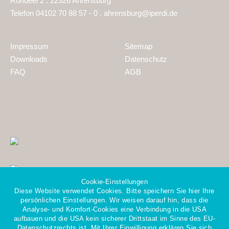
Rondeel 2 . 22926 Ahrensburg
Telefon 04102 70 88 57 - 0 .
ahrensburg@iperdi.de
Impressum
Sitemap
Downloads
Datenschutz
FAQ
AGB
Cookie-Einstellungen
Diese Website verwendet Cookies. Bitte speichern Sie hier Ihre
persönlichen Einstellungen. Wir weisen darauf hin, dass die
Analyse- und Komfort-Cookies eine Verbindung in die USA
aufbauen und die USA kein sicherer Drittstaat im Sinne des EU-
Datenschutzrechts ist. Mit Ihrer Einwilligung erklären Sie sich