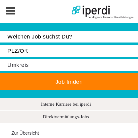
Jobbörse
Bewerber
Unternehmen
Über iperdi
Das ist iperdi
Auszeichnungen
News
Interne Karriere bei iperdi
Keyfacts und Management
Soziales Engagement
Direktvermittlungs-Jobs
Kontakt
Zur Übersicht