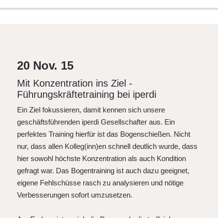
AGB
News
Suche
Impressum
20 Nov. 15
Downloads
Mit Konzentration ins Ziel -
Führungskräftetraining bei iperdi
FAQ
Ein Ziel fokussieren, damit kennen sich unsere
Sitemap
geschäftsführenden iperdi Gesellschafter aus. Ein
perfektes Training hierfür ist das Bogenschießen. Nicht
Datenschutz
nur, dass allen Kolleg(inn)en schnell deutlich wurde, dass
hier sowohl höchste Konzentration als auch Kondition
gefragt war. Das Bogentraining ist auch dazu geeignet,
eigene Fehlschüsse rasch zu analysieren und nötige
Verbesserungen sofort umzusetzen.