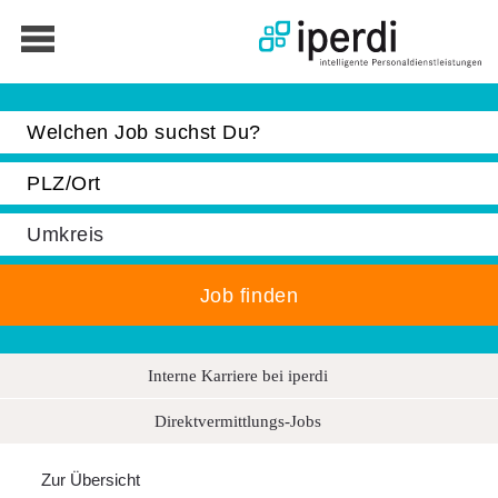
Jobbörse
Bewerber
Unternehmen
Über iperdi
Das ist iperdi
Auszeichnungen
News
Interne Karriere bei iperdi
Keyfacts und Management
Soziales Engagement
Direktvermittlungs-Jobs
Kontakt
Zur Übersicht