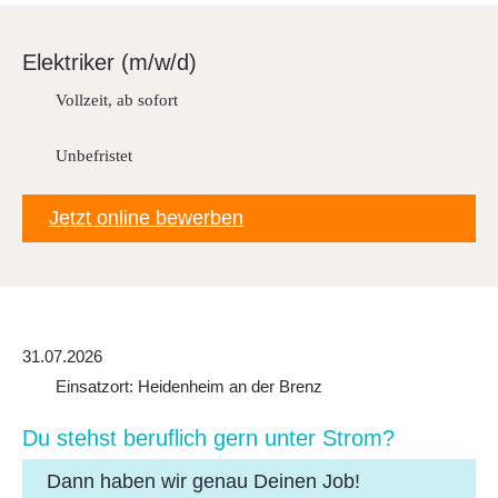
Downloads
FAQ
Elek­triker (m/w/d)
Sitemap
Vollzeit, ab sofort
Datenschutz
Unbefristet
Jetzt online bewerben
31.07.2026
Einsatzort: Heidenheim an der Brenz
Du stehst beruf­lich gern unter Strom?
Dann haben wir genau Deinen Job!