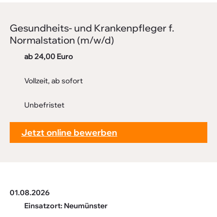
Downloads
Gesund­heits- und Kran­ken­pfleger f.
FAQ
Normal­sta­tion (m/w/d)
Sitemap
ab 24,00 Euro
Datenschutz
Vollzeit, ab sofort
Unbefristet
Jetzt online bewerben
01.08.2026
Einsatzort: Neumünster